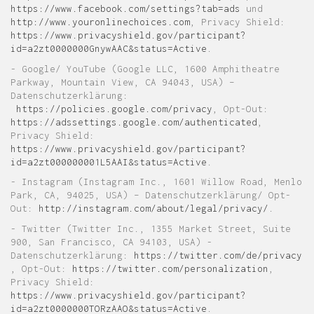
https://www.facebook.com/settings?tab=ads
und
http://www.youronlinechoices.com
, Privacy Shield:
https://www.privacyshield.gov/participant?
id=a2zt0000000GnywAAC&status=Active
.
- Google/ YouTube (Google LLC, 1600 Amphitheatre
Parkway, Mountain View, CA 94043, USA) –
Datenschutzerklärung:
https://policies.google.com/privacy
, Opt-Out:
https://adssettings.google.com/authenticated
,
Privacy Shield:
https://www.privacyshield.gov/participant?
id=a2zt000000001L5AAI&status=Active
.
- Instagram (Instagram Inc., 1601 Willow Road, Menlo
Park, CA, 94025, USA) – Datenschutzerklärung/ Opt-
Out:
http://instagram.com/about/legal/privacy/
.
- Twitter (Twitter Inc., 1355 Market Street, Suite
900, San Francisco, CA 94103, USA) -
Datenschutzerklärung:
https://twitter.com/de/privacy
, Opt-Out:
https://twitter.com/personalization
,
Privacy Shield:
https://www.privacyshield.gov/participant?
id=a2zt0000000TORzAAO&status=Active
.