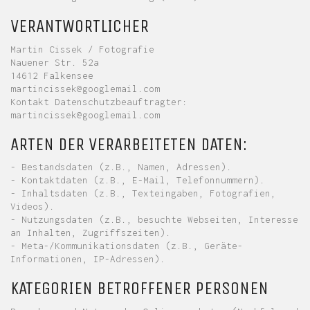
VERANTWORTLICHER
Martin Cissek / Fotografie
Nauener Str. 52a
14612 Falkensee
martincissek@googlemail.com
Kontakt Datenschutzbeauftragter:
martincissek@googlemail.com
ARTEN DER VERARBEITETEN DATEN:
- Bestandsdaten (z.B., Namen, Adressen).
- Kontaktdaten (z.B., E-Mail, Telefonnummern).
- Inhaltsdaten (z.B., Texteingaben, Fotografien,
Videos).
- Nutzungsdaten (z.B., besuchte Webseiten, Interesse
an Inhalten, Zugriffszeiten).
- Meta-/Kommunikationsdaten (z.B., Geräte-
Informationen, IP-Adressen).
KATEGORIEN BETROFFENER PERSONEN